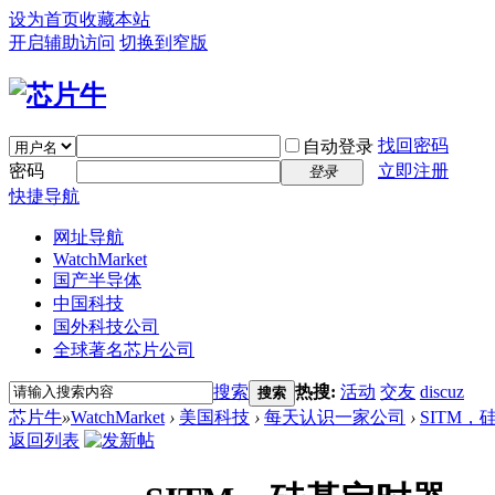
设为首页
收藏本站
开启辅助访问
切换到窄版
找回密码
自动登录
密码
立即注册
登录
快捷导航
网址导航
WatchMarket
国产半导体
中国科技
国外科技公司
全球著名芯片公司
搜索
热搜:
活动
交友
discuz
搜索
芯片牛
»
WatchMarket
›
美国科技
›
每天认识一家公司
›
SITM，
返回列表