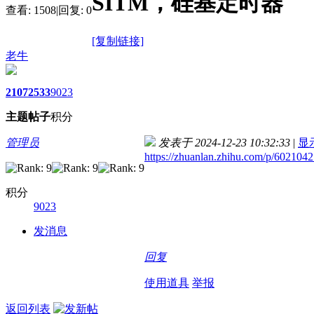
SITM，硅基定时器
查看:
1508
|
回复:
0
[复制链接]
老牛
2107
2533
9023
主题
帖子
积分
管理员
发表于 2024-12-23 10:32:33
|
显
https://zhuanlan.zhihu.com/p/602104
积分
9023
发消息
回复
使用道具
举报
返回列表